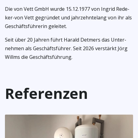
Die von Vett GmbH wur­de 15.12.1977 von Ingrid Rede­
ker-von Vett gegrün­det und jahr­zehn­te­lang von ihr als
Geschäfts­füh­re­rin gelei­tet.
Seit über 20 Jah­ren führt Harald Det­mers das Unter­
neh­men als Geschäfts­füh­rer. Seit 2026 ver­stärkt Jörg
Will­ms die Geschäfts­füh­rung.
Refe­ren­zen